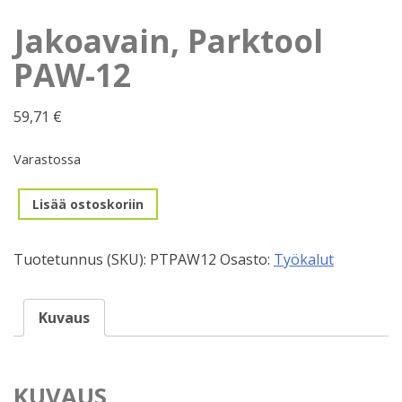
Jakoavain, Parktool
PAW-12
59,71
€
Varastossa
Jakoavain,
Lisää ostoskoriin
Parktool
PAW-
Tuotetunnus (SKU):
PTPAW12
Osasto:
Työkalut
12
määrä
Kuvaus
KUVAUS