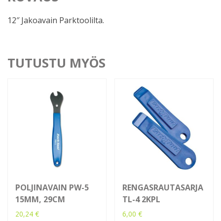
12″ Jakoavain Parktoolilta.
TUTUSTU MYÖS
POLJINAVAIN PW-5
RENGASRAUTASARJA
15MM, 29CM
TL-4 2KPL
20,24
€
6,00
€