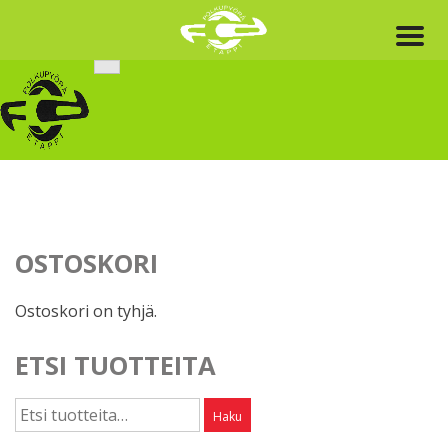
Skip
to
content
OSTOSKORI
Ostoskori on tyhjä.
ETSI TUOTTEITA
Etsi:
Haku