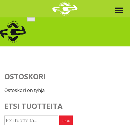
Skip
to
content
OSTOSKORI
Ostoskori on tyhjä.
ETSI TUOTTEITA
Etsi:
Haku