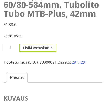
60/80-584mm. Tubolito
Tubo MTB-Plus, 42mm
31,88
€
Varastossa
27,5+"
Lisää ostoskoriin
prestavent.
60/80-
Tuotetunnus (SKU):
33000021
Osasto:
28" / 29"
584mm.
Tubolito
Tubo
Kuvaus
MTB-
Plus,
42mm
KUVAUS
määrä