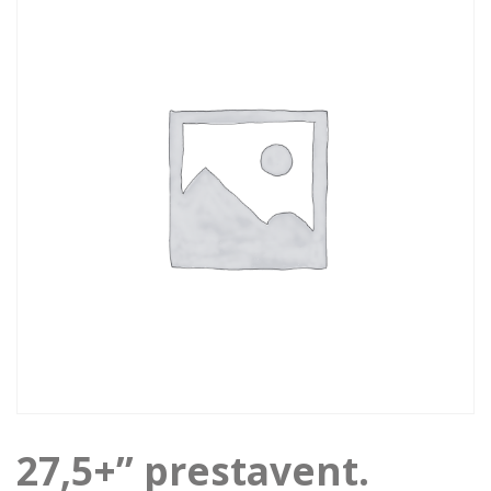
27,5+” prestavent.