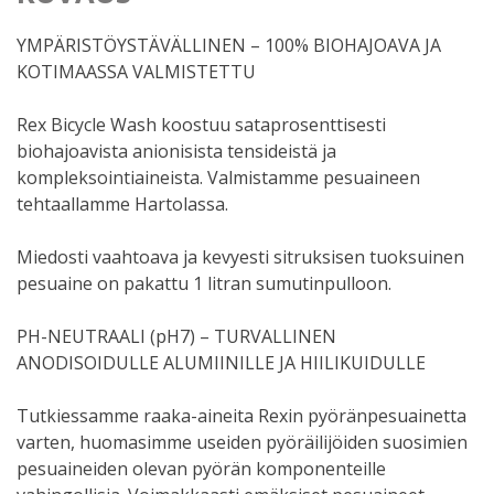
YMPÄRISTÖYSTÄVÄLLINEN – 100% BIOHAJOAVA JA
KOTIMAASSA VALMISTETTU
Rex Bicycle Wash koostuu sataprosenttisesti
biohajoavista anionisista tensideistä ja
kompleksointiaineista. Valmistamme pesuaineen
tehtaallamme Hartolassa.
Miedosti vaahtoava ja kevyesti sitruksisen tuoksuinen
pesuaine on pakattu 1 litran sumutinpulloon.
PH-NEUTRAALI (pH7) – TURVALLINEN
ANODISOIDULLE ALUMIINILLE JA HIILIKUIDULLE
Tutkiessamme raaka-aineita Rexin pyöränpesuainetta
varten, huomasimme useiden pyöräilijöiden suosimien
pesuaineiden olevan pyörän komponenteille