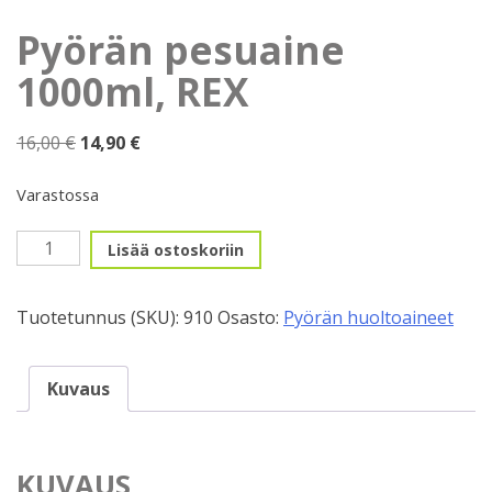
Pyörän pesuaine
1000ml, REX
Alkuperäinen
Nykyinen
16,00
€
14,90
€
hinta
hinta
oli:
on:
Varastossa
16,00 €.
14,90 €.
Pyörän
Lisää ostoskoriin
pesuaine
1000ml,
Tuotetunnus (SKU):
910
Osasto:
Pyörän huoltoaineet
REX
määrä
Kuvaus
KUVAUS