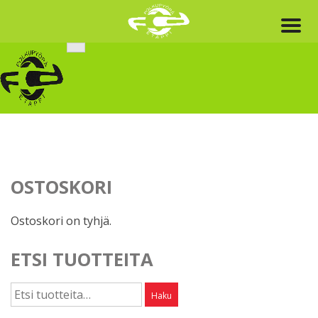
Skip
to
content
OSTOSKORI
Ostoskori on tyhjä.
ETSI TUOTTEITA
Etsi:
Haku