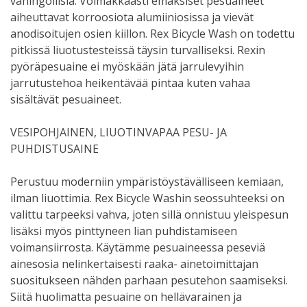
vahingollisia. Voimakkaasti emäksiset pesuaineet
aiheuttavat korroosiota alumiiniosissa ja vievät
anodisoitujen osien kiillon. Rex Bicycle Wash on todettu
pitkissä liuotustesteissä täysin turvalliseksi. Rexin
pyöräpesuaine ei myöskään jätä jarrulevyihin
jarrutustehoa heikentävää pintaa kuten vahaa
sisältävät pesuaineet.
VESIPOHJAINEN, LIUOTINVAPAA PESU- JA
PUHDISTUSAINE
Perustuu moderniin ympäristöystävälliseen kemiaan,
ilman liuottimia. Rex Bicycle Washin seossuhteeksi on
valittu tarpeeksi vahva, joten sillä onnistuu yleispesun
lisäksi myös pinttyneen lian puhdistamiseen
voimansiirrosta. Käytämme pesuaineessa peseviä
ainesosia nelinkertaisesti raaka- ainetoimittajan
suositukseen nähden parhaan pesutehon saamiseksi.
Siitä huolimatta pesuaine on hellävarainen ja