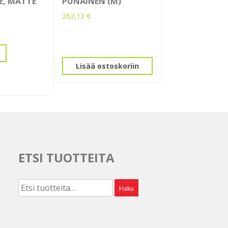
E, MATTE
PUNAINEN (M)
262,13
€
Lisää ostoskoriin
ETSI TUOTTEITA
Etsi:
Haku