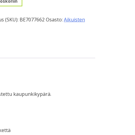
oskoriin
s (SKU):
BE7077662
Osasto:
Aikuisten
a
arustettu kaupunkikypärä.
kettä