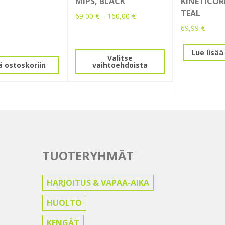
MIPS, BLACK
KINETICOR
TEAL
Hintaluokka:
69,00
€
–
160,00
€
69,00 €
69,99
€
Tällä
-
tuotteella
160,00 €
Lue lisää
on
Valitse
ä ostoskoriin
vaihtoehdoista
useampi
muunnelma.
Voit
tehdä
valinnat
tuotteen
sivulla.
TUOTERYHMÄT
HARJOITUS & VAPAA-AIKA
HUOLTO
KENGÄT