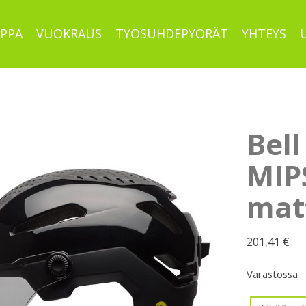
PPA
VUOKRAUS
TYÖSUHDEPYÖRÄT
YHTEYS
Bell
MIPS
mat
201,41
€
Varastossa
Bell