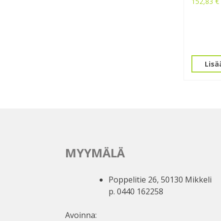
152,83
€
Lisä
MYYMÄLÄ
Poppelitie 26, 50130 Mikkeli
p. 0440 162258
Avoinna: