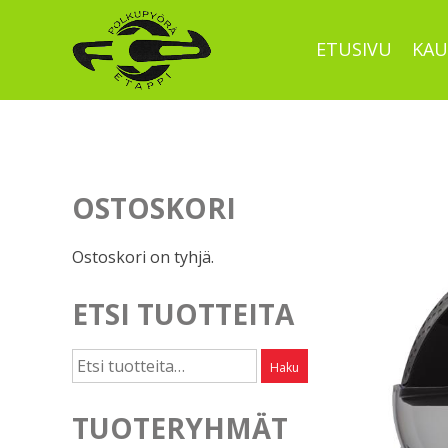
Skip
to
ETUSIVU
KAU
content
OSTOSKORI
Ostoskori on tyhjä.
ETSI TUOTTEITA
Etsi:
Haku
TUOTERYHMÄT