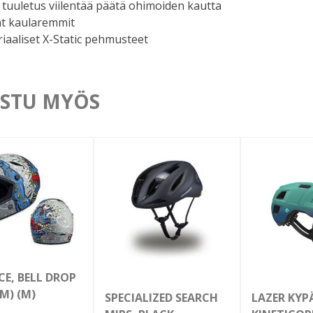
tuuletus viilentää päätä ohimoiden kautta
at kaularemmit
iaaliset X-Static pehmusteet
STU MYÖS
CE, BELL DROP
M) (M)
SPECIALIZED SEARCH
LAZER KYP