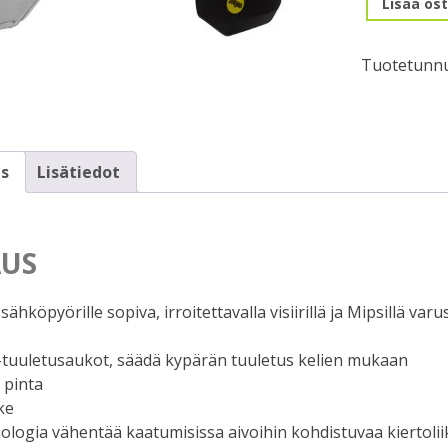
Lisää ost
Annex
Shield
Tuotetunnu
MIPS
(52-
56cm)
(S)
mattamust
s
Lisätiedot
määrä
US
i sähköpyörille sopiva, irroitettavalla visiirillä ja Mipsillä v
r -tuuletusaukot, säädä kypärän tuuletus kelien mukaan
 pinta
ke
ologia vähentää kaatumisissa aivoihin kohdistuvaa kiertolii