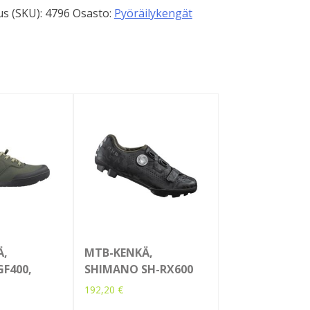
s (SKU):
4796
Osasto:
Pyöräilykengät
Ä,
MTB-KENKÄ,
F400,
SHIMANO SH-RX600
192,20
€
Tällä