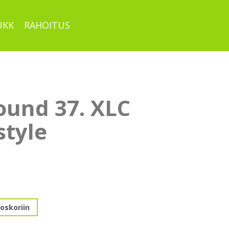
UKK
RAHOITUS
ound 37. XLC
style
oskoriin