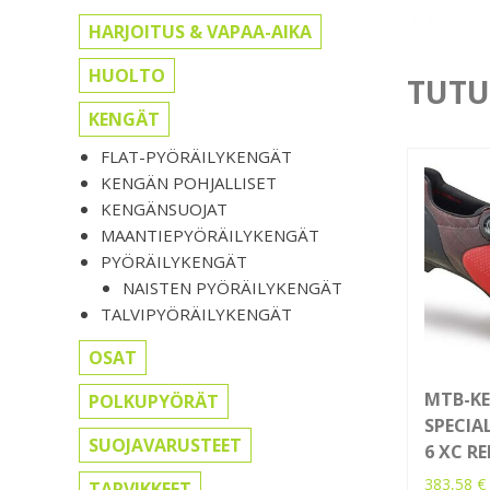
HARJOITUS & VAPAA-AIKA
HUOLTO
TUTU
KENGÄT
FLAT-PYÖRÄILYKENGÄT
KENGÄN POHJALLISET
KENGÄNSUOJAT
MAANTIEPYÖRÄILYKENGÄT
PYÖRÄILYKENGÄT
NAISTEN PYÖRÄILYKENGÄT
TALVIPYÖRÄILYKENGÄT
OSAT
MTB-KE
POLKUPYÖRÄT
SPECIA
SUOJAVARUSTEET
6 XC RE
383,58
€
TARVIKKEET