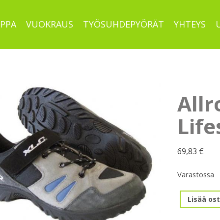
PPA
VUOKRAUS
TYÖSUHDEPYÖRÄT
YHTEYS
Allr
Life
69,83
€
Varastossa
Allround
Lisää ost
37.
XLC