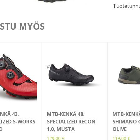
Tuotetunnu
Lifestyle
määrä
STU MYÖS
NKÄ 43.
MTB-KENKÄ 48.
MTB-KENK
LIZED S-WORKS
SPECIALIZED RECON
SHIMANO G
D
1.0, MUSTA
OLIVE
129,00
€
119,00
€