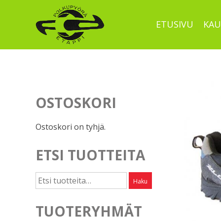
Skip
to
ETUSIVU
KAU
content
OSTOSKORI
Ostoskori on tyhjä.
ETSI TUOTTEITA
Etsi:
Haku
TUOTERYHMÄT