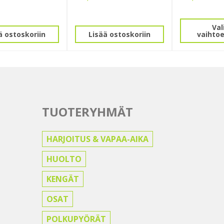
Tällä
tuotteella
Val
ä ostoskoriin
Lisää ostoskoriin
vaihto
on
useampi
muunnelma
Voit
tehdä
valinnat
tuotteen
TUOTERYHMÄT
sivulla.
HARJOITUS & VAPAA-AIKA
HUOLTO
KENGÄT
OSAT
POLKUPYÖRÄT