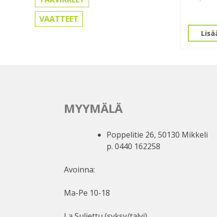
VAATTEET
Lisä
MYYMÄLÄ
Poppelitie 26, 50130 Mikkeli
p. 0440 162258
Avoinna:
Ma-Pe 10-18
La Suljettu (syksy/talvi)