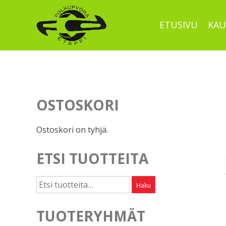
Skip
to
ETUSIVU
KAU
content
OSTOSKORI
Ostoskori on tyhjä.
ETSI TUOTTEITA
Etsi:
Haku
TUOTERYHMÄT