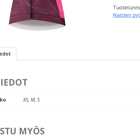
Sagami,
Tuotetunnu
Violetti
Naisten pyö
määrä
iedot
TIEDOT
ko
XS, M, S
STU MYÖS