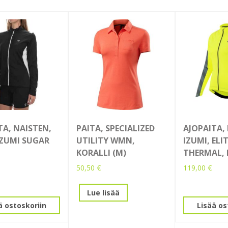
TA, NAISTEN,
PAITA, SPECIALIZED
AJOPAITA,
IZUMI SUGAR
UTILITY WMN,
IZUMI, ELI
KORALLI (M)
THERMAL, P
50,50
€
119,00
€
Lue lisää
ä ostoskoriin
Lisää os