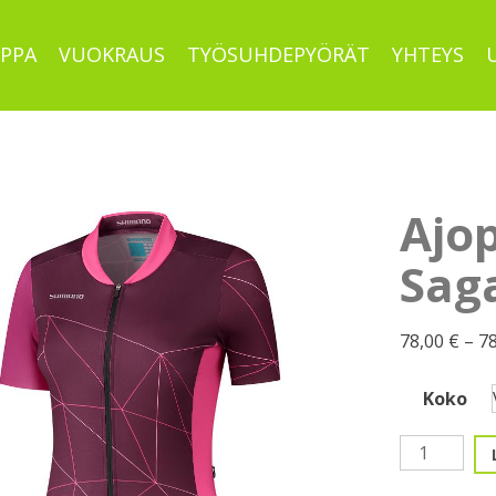
PPA
VUOKRAUS
TYÖSUHDEPYÖRÄT
YHTEYS
Ajo
Saga
78,00
€
–
7
Koko
Ajopaita,
Shimano