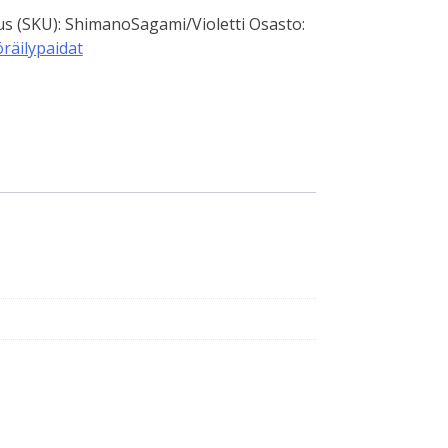
s (SKU):
ShimanoSagami/Violetti
Osasto:
räilypaidat