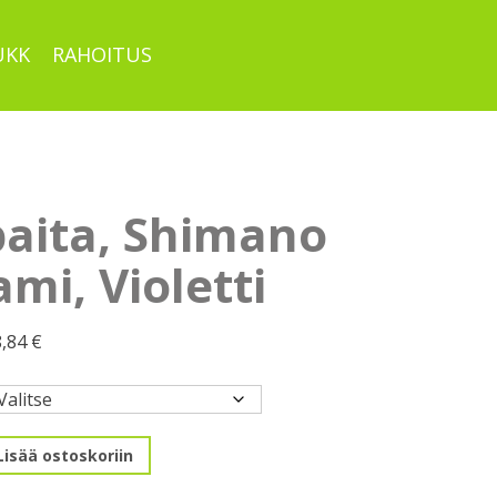
UKK
RAHOITUS
paita, Shimano
mi, Violetti
Hintaluokka:
8,84
€
78,00 €
-
78,84 €
Lisää ostoskoriin