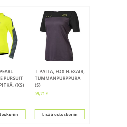
 PEARL
T-PAITA, FOX FLEXAIR,
TE PURSUIT
TUMMANPURPPURA
ITKÄ, (XS)
(S)
59,71
€
toskoriin
Lisää ostoskoriin