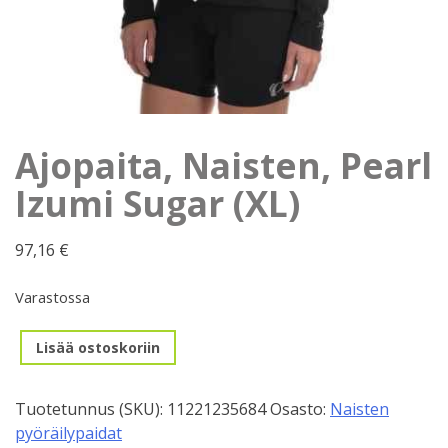
Ajopaita, Naisten, Pearl
Izumi Sugar (XL)
97,16
€
Varastossa
Ajopaita,
Lisää ostoskoriin
Naisten,
Pearl
Tuotetunnus (SKU):
11221235684
Osasto:
Naisten
Izumi
pyöräilypaidat
Sugar