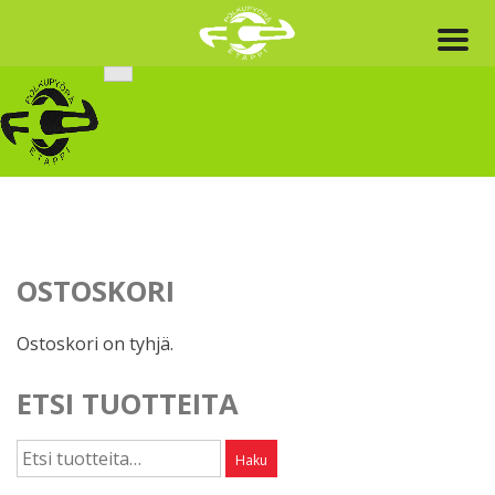
Skip
to
content
OSTOSKORI
Ostoskori on tyhjä.
ETSI TUOTTEITA
Etsi:
Haku