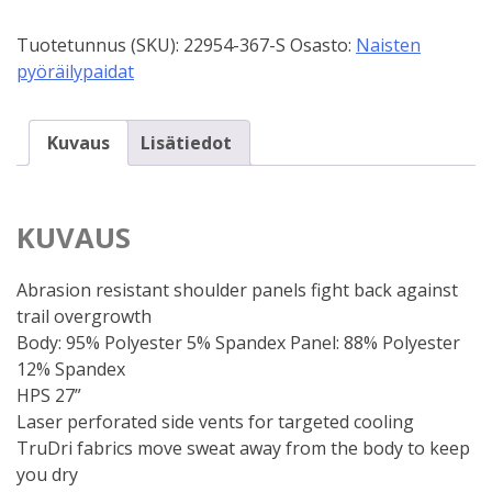
Fox
Tuotetunnus (SKU):
22954-367-S
Osasto:
Naisten
Flexair,
pyöräilypaidat
tummanpurppura
(S)
määrä
Kuvaus
Lisätiedot
KUVAUS
Abrasion resistant shoulder panels fight back against
trail overgrowth
Body: 95% Polyester 5% Spandex Panel: 88% Polyester
12% Spandex
HPS 27”
Laser perforated side vents for targeted cooling
TruDri fabrics move sweat away from the body to keep
you dry