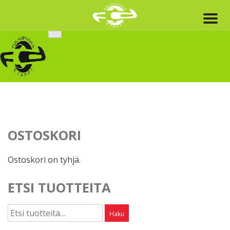
Skip
to
content
OSTOSKORI
Ostoskori on tyhjä.
ETSI TUOTTEITA
Etsi:
Haku