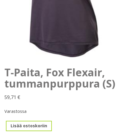
T-Paita, Fox Flexair,
tummanpurppura (S)
59,71
€
Varastossa
T-
Lisää ostoskoriin
Paita,