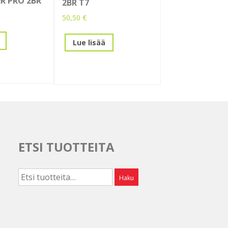
R PRO 2BR
2BR T7
50,50
€
Lue lisää
ETSI TUOTTEITA
Etsi:
Haku