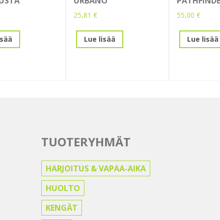
USTA
URBANO
PATHFINDE
25,81
€
55,00
€
isää
Lue lisää
Lue lisää
TUOTERYHMÄT
HARJOITUS & VAPAA-AIKA
HUOLTO
KENGÄT