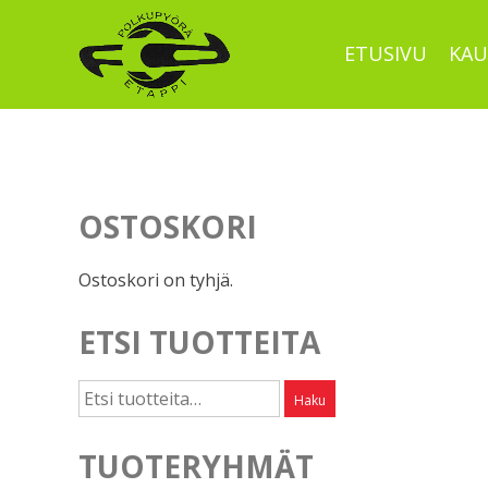
Skip
to
ETUSIVU
KAU
content
OSTOSKORI
Ostoskori on tyhjä.
ETSI TUOTTEITA
Etsi:
Haku
TUOTERYHMÄT