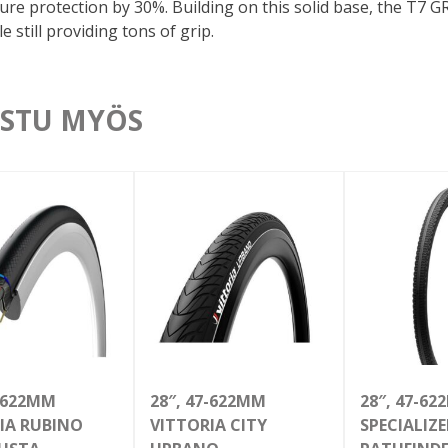
ure protection by 30%. Building on this solid base, the T
e still providing tons of grip.
STU MYÖS
3-622MM
28″, 47-622MM
28″, 47-6
IA RUBINO
VITTORIA CITY
SPECIALIZ