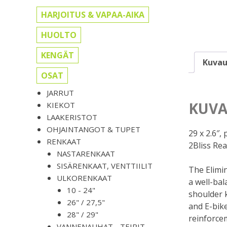
HARJOITUS & VAPAA-AIKA
HUOLTO
KENGÄT
Kuvau
OSAT
JARRUT
KUVA
KIEKOT
LAAKERISTOT
OHJAINTANGOT & TUPET
29 x 2.6″,
RENKAAT
2Bliss Re
NASTARENKAAT
SISÄRENKAAT, VENTTIILIT
The Elimi
ULKORENKAAT
a well-bal
10 - 24"
shoulder k
26" / 27,5"
and E-bik
28" / 29"
reinforcem
VANNENAUHAT, -TEIPIT