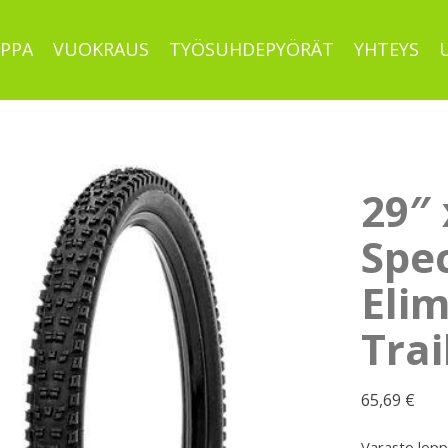
PPA
VUOKRAUS
TYÖSUHDEPYÖRÄT
YHTEYS
29″ 
Spec
Elim
Trai
65,69
€
Varasto lop