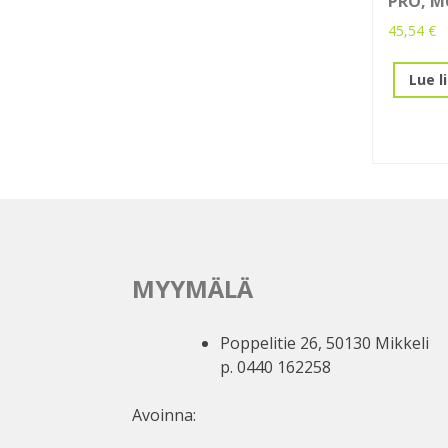
PRO, M
45,54
€
Lue l
MYYMÄLÄ
Poppelitie 26, 50130 Mikkeli
p. 0440 162258
Avoinna: