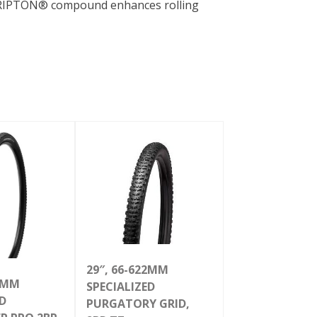
7 GRIPTON® compound enhances rolling
29″, 66-622MM
22MM
SPECIALIZED
ED
PURGATORY GRID,