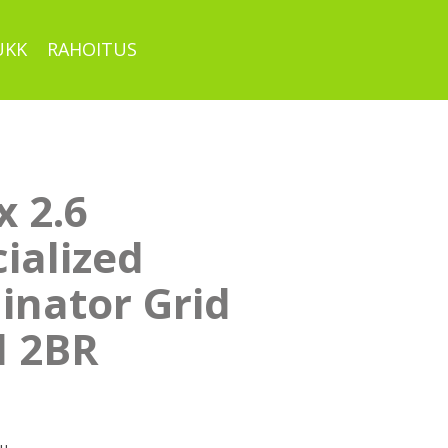
UKK
RAHOITUS
x 2.6
ialized
inator Grid
l 2BR
pu