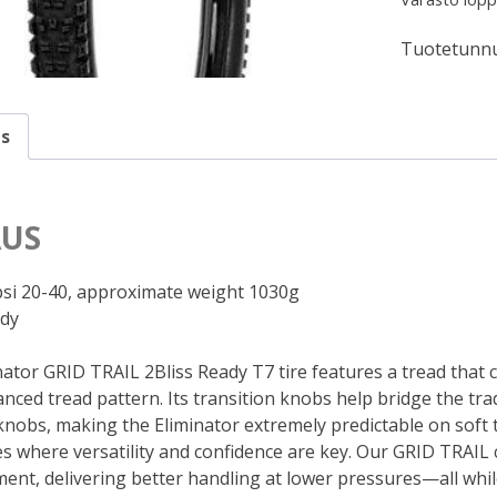
Tuotetunnu
s
US
 psi 20-40, approximate weight 1030g
ady
nator GRID TRAIL 2Bliss Ready T7 tire features a tread that
anced tread pattern. Its transition knobs help bridge the tr
nobs, making the Eliminator extremely predictable on soft to
es where versatility and confidence are key. Our GRID TRAIL
ent, delivering better handling at lower pressures—all whil