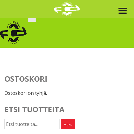
Skip
to
content
OSTOSKORI
Ostoskori on tyhjä.
ETSI TUOTTEITA
Etsi:
Haku