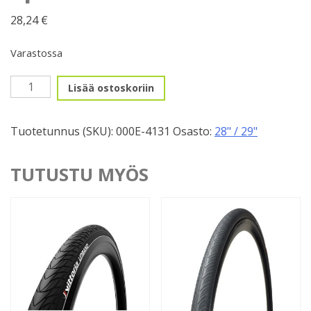
28,24
€
Varastossa
28",
Lisää ostoskoriin
42-
622mm
Tuotetunnus (SKU):
000E-4131
Osasto:
28" / 29"
Specialized
Trigger
Sport
TUTUSTU MYÖS
Reflect
määrä