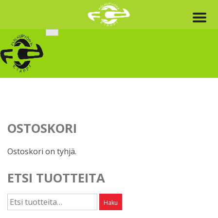
Skip
to
content
OSTOSKORI
Ostoskori on tyhjä.
ETSI TUOTTEITA
Etsi:
Haku