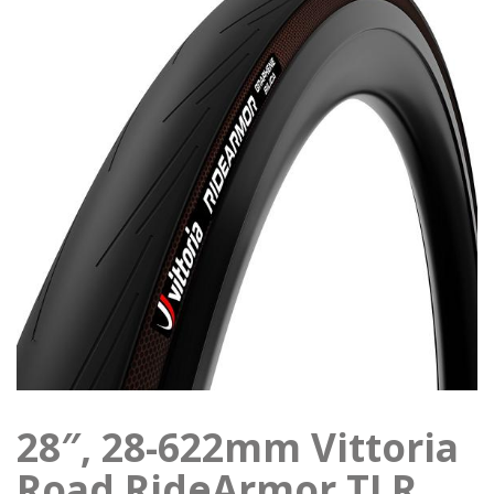
28″, 28-622mm Vittoria
Road RideArmor TLR