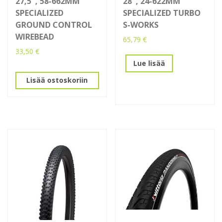
27,5″, 58-662MM
28″, 24-622MM
SPECIALIZED
SPECIALIZED TURBO
GROUND CONTROL
S-WORKS
WIREBEAD
65,79
€
33,50
€
Lue lisää
Lisää ostoskoriin