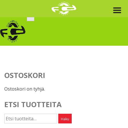
Skip
to
content
OSTOSKORI
Ostoskori on tyhjä.
ETSI TUOTTEITA
Etsi:
Haku