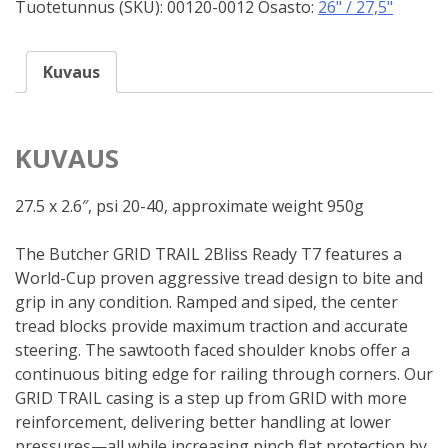
Tuotetunnus (SKU):
00120-0012
Osasto:
26" / 27,5"
Kuvaus
KUVAUS
27.5 x 2.6″, psi 20-40, approximate weight 950g
The Butcher GRID TRAIL 2Bliss Ready T7 features a
World-Cup proven aggressive tread design to bite and
grip in any condition. Ramped and siped, the center
tread blocks provide maximum traction and accurate
steering. The sawtooth faced shoulder knobs offer a
continuous biting edge for railing through corners. Our
GRID TRAIL casing is a step up from GRID with more
reinforcement, delivering better handling at lower
pressures—all while increasing pinch flat protection by