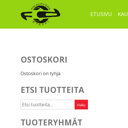
Skip
to
ETUSIVU
KAU
content
OSTOSKORI
Ostoskori on tyhjä.
ETSI TUOTTEITA
Etsi:
Haku
TUOTERYHMÄT