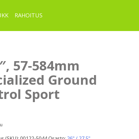
UKK
RAHOITUS
5″, 57-584mm
cialized Ground
rol Sport
pu
s (SKU):
00122-5044
Osasto:
26" / 27,5"