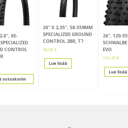
26″ X 2,35″, 58-559MM
SPECIALIZED GROUND
2.6″, 65-
26″, 120-
CONTROL 2BR, T7
SPECIALIZED
SCHWALBE
D CONTROL
EVO
50,50
€
BR
131,47
€
Lue lisää
Lue lisää
ä ostoskoriin