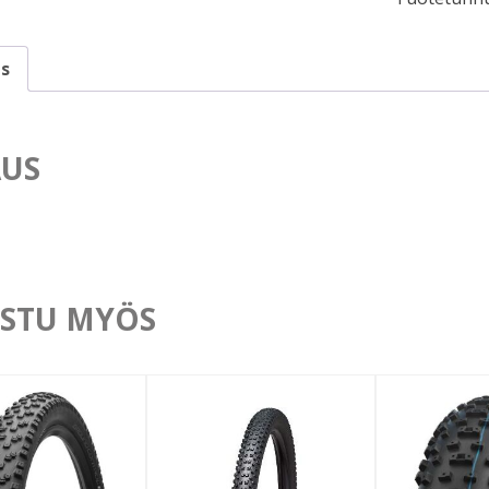
s
US
STU MYÖS