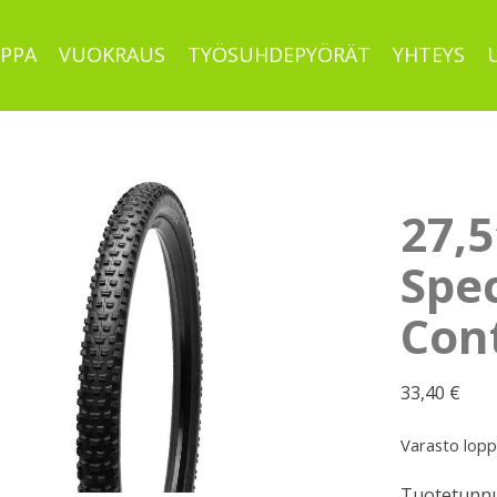
PPA
VUOKRAUS
TYÖSUHDEPYÖRÄT
YHTEYS
27,
Spe
Cont
33,40
€
Varasto lop
Tuotetunnu