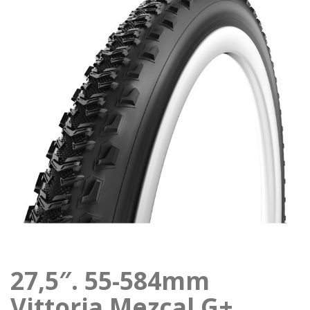
27,5″. 55-584mm
Vittoria Mezcal G+