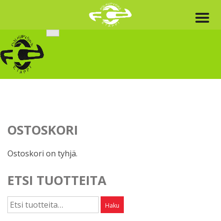
Skip
to
content
OSTOSKORI
Ostoskori on tyhjä.
ETSI TUOTTEITA
Etsi:
Haku