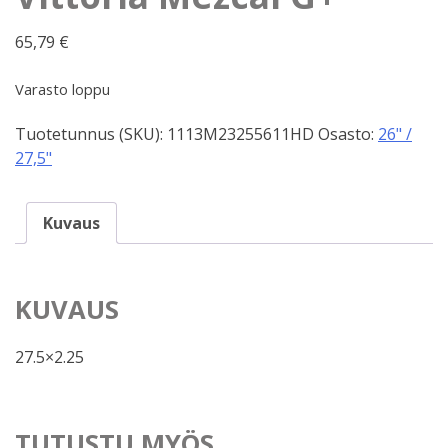
65,79
€
Varasto loppu
Tuotetunnus (SKU):
1113M23255611HD
Osasto:
26" /
27,5"
Kuvaus
KUVAUS
27.5×2.25
TUTUSTU MYÖS