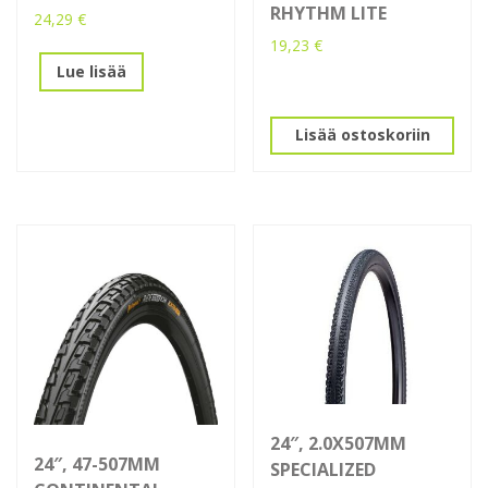
RHYTHM LITE
24,29
€
19,23
€
Lue lisää
Lisää ostoskoriin
24″, 2.0X507MM
24″, 47-507MM
SPECIALIZED