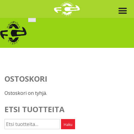
Skip
to
content
OSTOSKORI
Ostoskori on tyhjä.
ETSI TUOTTEITA
Etsi:
Haku