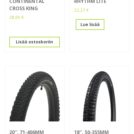
CONTINENTAL
RHYTHM LITE
CROSS KING
22,27
€
28,00
€
Lue lisää
Lisää ostoskoriin
20″, 71-406MM
18″, 50-355MM