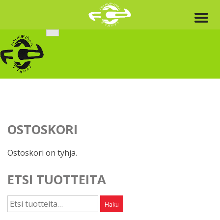
Skip
to
content
OSTOSKORI
Ostoskori on tyhjä.
ETSI TUOTTEITA
Etsi:
Haku