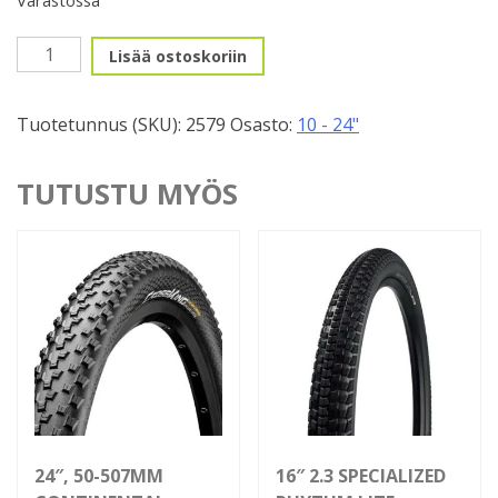
10",
Lisää ostoskoriin
54-
152mm
Tuotetunnus (SKU):
2579
Osasto:
10 - 24"
Spectra
Harmaa
määrä
TUTUSTU MYÖS
24″, 50-507MM
16″ 2.3 SPECIALIZED