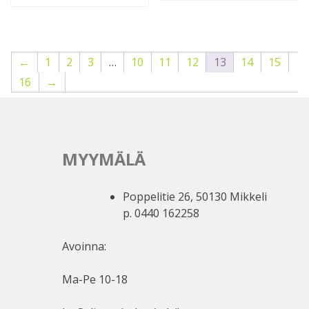
←
1
2
3
…
10
11
12
13
14
15
16
→
MYYMÄLÄ
Poppelitie 26, 50130 Mikkeli
p. 0440 162258
Avoinna:
Ma-Pe 10-18