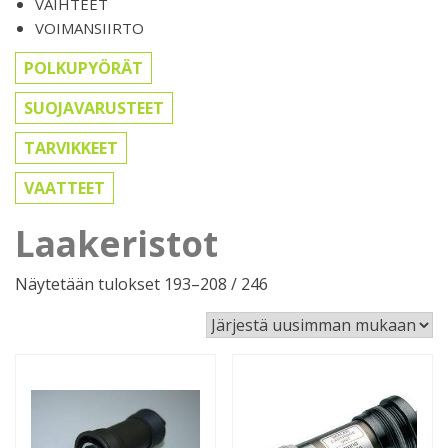
VAIHTEET
VOIMANSIIRTO
POLKUPYÖRÄT
SUOJAVARUSTEET
TARVIKKEET
VAATTEET
Laakeristot
Sorted
Näytetään tulokset 193–208 / 246
by
latest