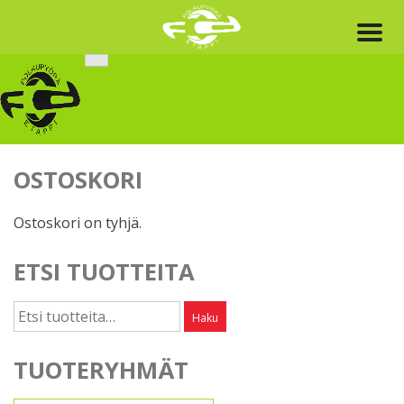
Skip
to
content
OSTOSKORI
Ostoskori on tyhjä.
ETSI TUOTTEITA
Etsi:
Haku
TUOTERYHMÄT