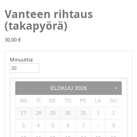
Vanteen rihtaus
(takapyörä)
30,00
€
Minuuttia:
ELOKUU
2026
MA
TI
KE
TO
PE
LA
SU
27
28
29
30
31
1
2
3
4
5
6
7
8
9