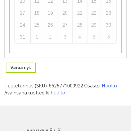
10
11
12
13
14
15
16
17
18
19
20
21
22
23
24
25
26
27
28
29
30
31
1
2
3
4
5
6
Varaa nyt
Tuotetunnus (SKU):
6626771000922
Osasto:
Huolto
Avainsana tuotteelle
huolto