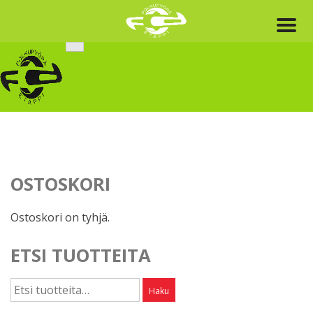
Skip
to
content
OSTOSKORI
Ostoskori on tyhjä.
ETSI TUOTTEITA
Etsi:
Haku