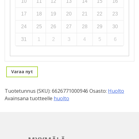
10
11
12
13
14
15
16
17
18
19
20
21
22
23
24
25
26
27
28
29
30
31
1
2
3
4
5
6
Varaa nyt
Tuotetunnus (SKU):
6626771000946
Osasto:
Huolto
Avainsana tuotteelle
huolto