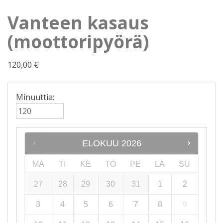
Vanteen kasaus
(moottoripyörä)
120,00
€
Minuuttia:
ELOKUU
2026
MA
TI
KE
TO
PE
LA
SU
27
28
29
30
31
1
2
3
4
5
6
7
8
9