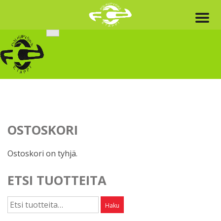
Skip
to
content
OSTOSKORI
Ostoskori on tyhjä.
ETSI TUOTTEITA
Etsi:
Haku