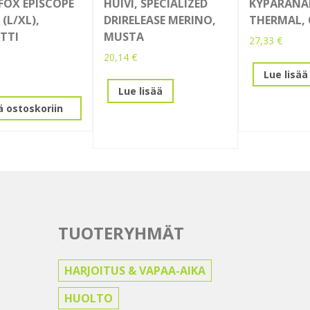
 FOX EPISCOPE
HUIVI, SPECIALIZED
KYPÄRÄNA
 (L/XL),
DRIRELEASE MERINO,
THERMAL, 
ETTI
MUSTA
27,33
€
20,14
€
Lue lisää
Lue lisää
ä ostoskoriin
TUOTERYHMÄT
HARJOITUS & VAPAA-AIKA
HUOLTO