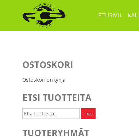
Skip
to
ETUSIVU
KAU
content
OSTOSKORI
Ostoskori on tyhjä.
ETSI TUOTTEITA
Etsi:
Haku
TUOTERYHMÄT