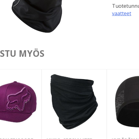
Tuotetunnu
vaatteet
STU MYÖS