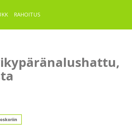
UKK
RAHOITUS
vikypäränalushattu,
ta
nalushattu,
oskoriin