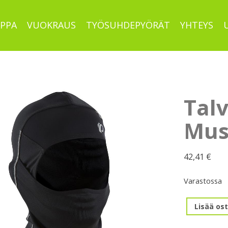
PPA
VUOKRAUS
TYÖSUHDEPYÖRÄT
YHTEYS
Tal
Mus
42,41
€
Varastossa
Talvikypärä
Lisää ost
Musta
määrä