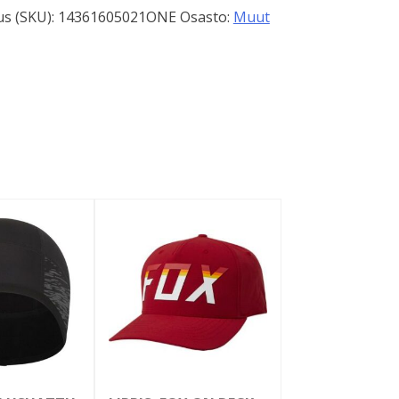
s (SKU):
14361605021ONE
Osasto:
Muut