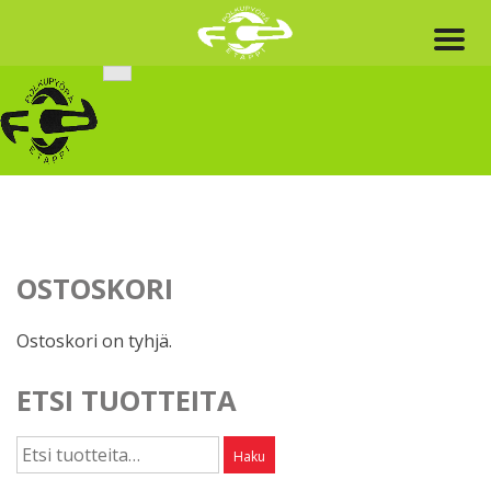
Skip
to
content
OSTOSKORI
Ostoskori on tyhjä.
ETSI TUOTTEITA
Etsi:
Haku