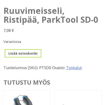
Ruuvimeisseli,
Ristipää, ParkTool SD-0
7,08
€
Varastossa
Ruuvimeisseli,
Lisää ostoskoriin
Ristipää,
ParkTool
Tuotetunnus (SKU):
PTSD0
Osasto:
Työkalut
SD-
0
määrä
TUTUSTU MYÖS