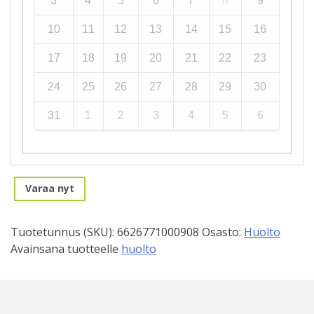
3
4
5
6
7
8
9
10
11
12
13
14
15
16
17
18
19
20
21
22
23
24
25
26
27
28
29
30
31
1
2
3
4
5
6
Varaa nyt
Tuotetunnus (SKU):
6626771000908
Osasto:
Huolto
Avainsana tuotteelle
huolto