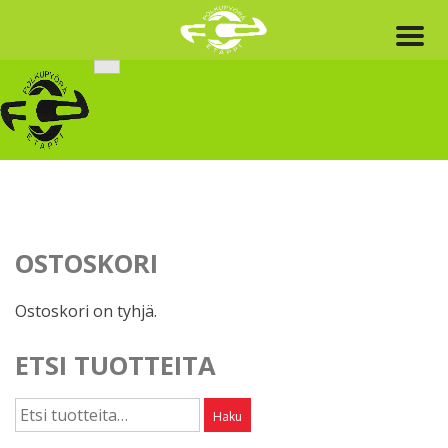
Skip
to
content
OSTOSKORI
Ostoskori on tyhjä.
ETSI TUOTTEITA
Etsi:
Haku