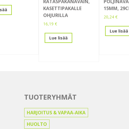
RATASPAKANAVAIN,
POLJINAVA
KASETTIPAKALLE
15MM, 29
isää
OHJURILLA
20,24
€
16,19
€
Lue lisää
Lue lisää
TUOTERYHMÄT
HARJOITUS & VAPAA-AIKA
HUOLTO