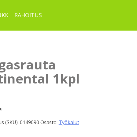
UKK
RAHOITUS
gasrauta
inental 1kpl
pu
s (SKU):
0149090
Osasto:
Työkalut