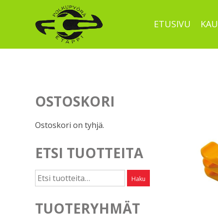
Skip
to
ETUSIVU
KAU
content
OSTOSKORI
Ostoskori on tyhjä.
ETSI TUOTTEITA
Etsi:
Haku
TUOTERYHMÄT