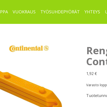
PPA
VUOKRAUS
TYÖSUHDEPYÖRÄT
YHTEYS
Ren
Cont
1,92
€
Varasto lop
Tuotetunnu