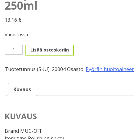
250ml
13,16
€
Varastossa
Pyörän
Lisää ostoskoriin
matta
suojasuihke,
Tuotetunnus (SKU):
20004
Osasto:
Pyörän huoltoaineet
Muc-
Off,
250ml
Kuvaus
määrä
KUVAUS
Brand MUC-OFF
Item type Polishing spray