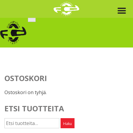
Skip
to
content
OSTOSKORI
Ostoskori on tyhjä.
ETSI TUOTTEITA
Etsi:
Haku