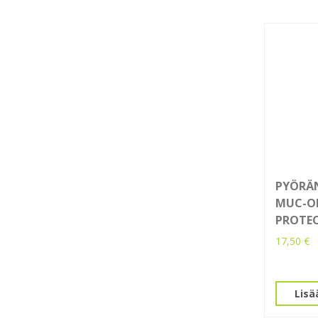
PYÖRÄN
MUC-OF
PROTEC
17,50
€
Lisä