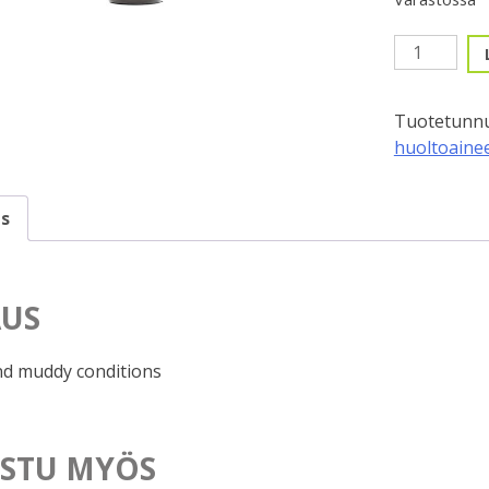
Ketjuvaha,
Muc-
Off,
Tuotetunnu
Märkä,
huoltoaine
C3
Keraaminen
120ml
s
määrä
US
nd muddy conditions
STU MYÖS