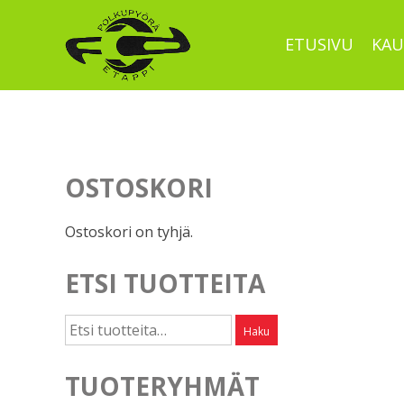
Skip
to
ETUSIVU
KAU
content
OSTOSKORI
Ostoskori on tyhjä.
ETSI TUOTTEITA
Etsi:
Haku
TUOTERYHMÄT