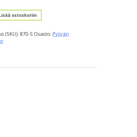
Lisää ostoskoriin
s (SKU):
870-S
Osasto:
Pyörän
et
,