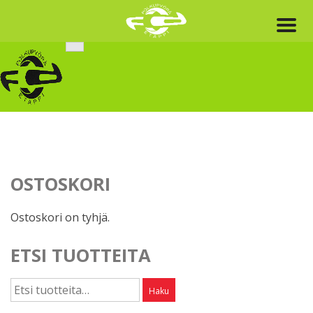
Skip
to
content
OSTOSKORI
Ostoskori on tyhjä.
ETSI TUOTTEITA
Etsi:
Haku