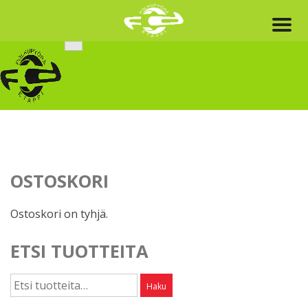
Skip
to
content
OSTOSKORI
Ostoskori on tyhjä.
ETSI TUOTTEITA
Etsi:
Haku