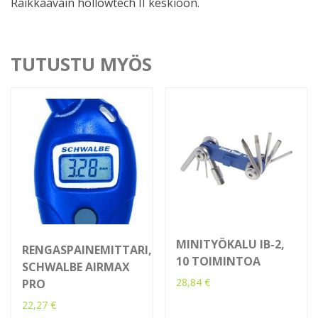
Räikkäavain hollowtech II keskiöön.
TUTUSTU MYÖS
MINITYÖKALU IB-2,
RENGASPAINEMITTARI,
10 TOIMINTOA
SCHWALBE AIRMAX
28,84
€
PRO
22,27
€