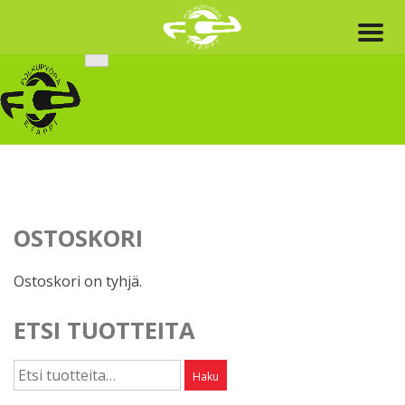
Skip
to
content
OSTOSKORI
Ostoskori on tyhjä.
ETSI TUOTTEITA
Etsi:
Haku