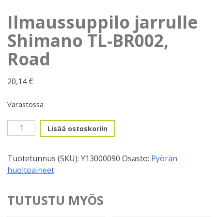
Ilmaussuppilo jarrulle
Shimano TL-BR002,
Road
20,14
€
Varastossa
Ilmaussuppilo
Lisää ostoskoriin
jarrulle
Shimano
Tuotetunnus (SKU):
Y13000090
Osasto:
Pyörän
TL-
huoltoaineet
BR002,
Road
määrä
TUTUSTU MYÖS