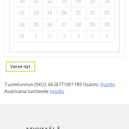
10
11
12
13
14
15
16
17
18
19
20
21
22
23
24
25
26
27
28
29
30
31
1
2
3
4
5
6
Varaa nyt
Tuotetunnus (SKU):
6626771001189
Osasto:
Huolto
Avainsana tuotteelle
huolto