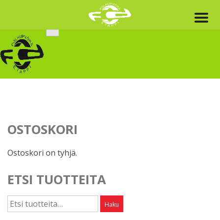
Skip
to
content
OSTOSKORI
Ostoskori on tyhjä.
ETSI TUOTTEITA
Etsi:
Haku