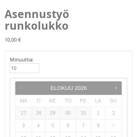
Asennustyö
runkolukko
10,00
€
Minuuttia:
ELOKUU
2026
MA
TI
KE
TO
PE
LA
SU
27
28
29
30
31
1
2
3
4
5
6
7
8
9