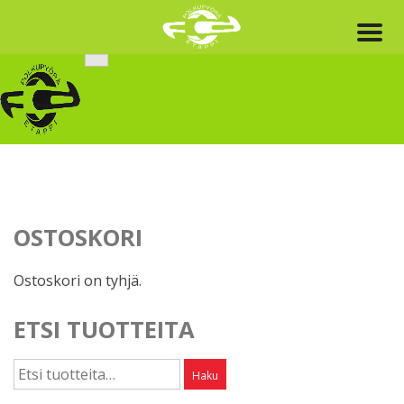
Skip
to
content
OSTOSKORI
Ostoskori on tyhjä.
ETSI TUOTTEITA
Etsi:
Haku