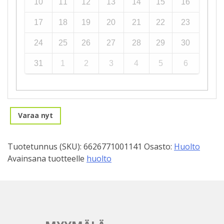
10
11
12
13
14
15
16
17
18
19
20
21
22
23
24
25
26
27
28
29
30
31
1
2
3
4
5
6
Varaa nyt
Tuotetunnus (SKU):
6626771001141
Osasto:
Huolto
Avainsana tuotteelle
huolto