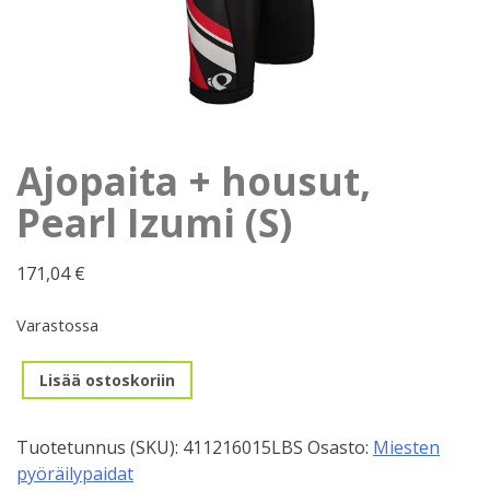
Ajopaita + housut,
Pearl Izumi (S)
171,04
€
Varastossa
Ajopaita
Lisää ostoskoriin
+
housut,
Tuotetunnus (SKU):
411216015LBS
Osasto:
Miesten
Pearl
pyöräilypaidat
Izumi