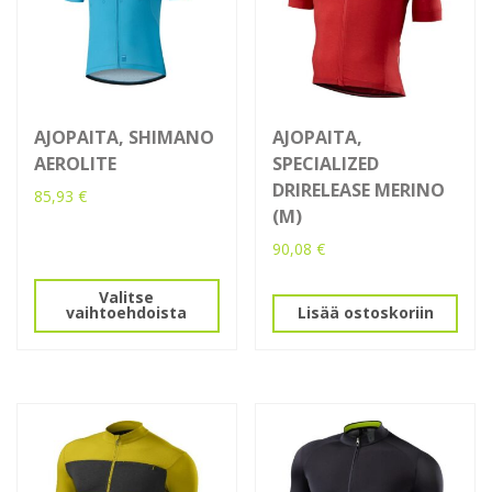
AJOPAITA, SHIMANO
AJOPAITA,
AEROLITE
SPECIALIZED
DRIRELEASE MERINO
85,93
€
(M)
Tällä
90,08
€
tuotteella
on
Valitse
useampi
vaihtoehdoista
Lisää ostoskoriin
muunnelma.
Voit
tehdä
valinnat
tuotteen
sivulla.