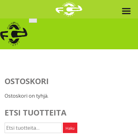
Skip
to
content
OSTOSKORI
Ostoskori on tyhjä.
ETSI TUOTTEITA
Etsi:
Haku