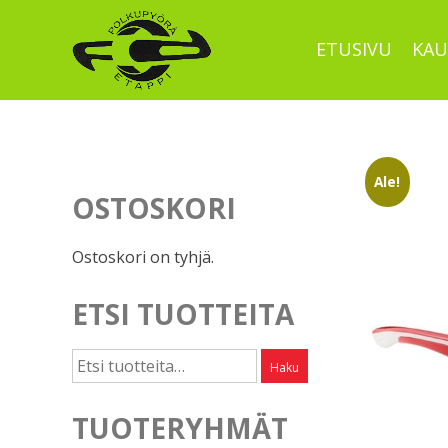
Skip
to
ETUSIVU
KAU
content
Ale!
OSTOSKORI
Ostoskori on tyhjä.
ETSI TUOTTEITA
Etsi:
Haku
TUOTERYHMÄT