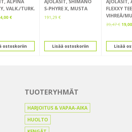
IT, ALPINA
AJOLASIT, SHIMANO
AJOLASIT,
Y, VALK./TURK.
S-PHYRE X, MUSTA
FLEXXY TE
VIHREÄ/M
lkuperäinen
Nykyinen
4,00
€
191,29
€
inta
hinta
Alkup
39,47
€
19,0
i:
on:
hinta
0,08 €.
44,00 €.
oli:
39,47
ä ostoskoriin
Lisää ostoskoriin
Lisää os
TUOTERYHMÄT
HARJOITUS & VAPAA-AIKA
HUOLTO
KENGÄT