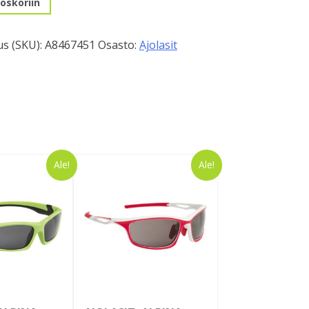
oskoriin
s (SKU):
A8467451
Osasto:
Ajolasit
Ale!
Ale!