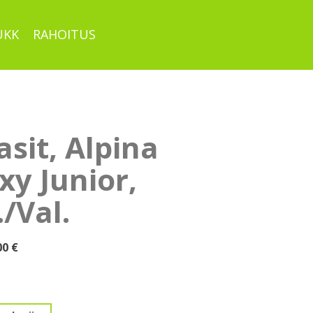
UKK
RAHOITUS
asit, Alpina
xy Junior,
/Val.
uperäinen
Nykyinen
00
€
ta
hinta
on:
7 €.
19,00 €.