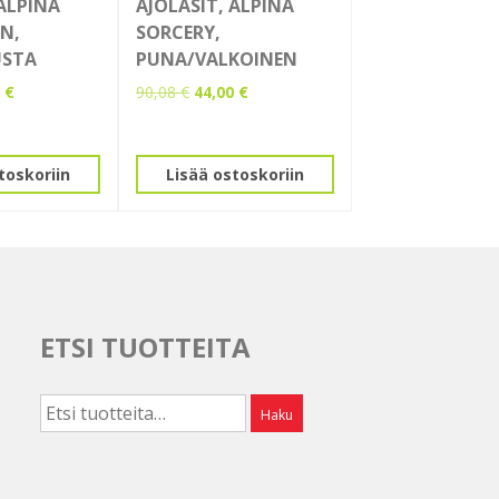
 ALPINA
AJOLASIT, ALPINA
EN,
SORCERY,
USTA
PUNA/VALKOINEN
eräinen
Nykyinen
Alkuperäinen
Nykyinen
0
€
90,08
€
44,00
€
hinta
hinta
hinta
on:
oli:
on:
 €.
19,00 €.
90,08 €.
44,00 €.
toskoriin
Lisää ostoskoriin
ETSI TUOTTEITA
Etsi:
Haku