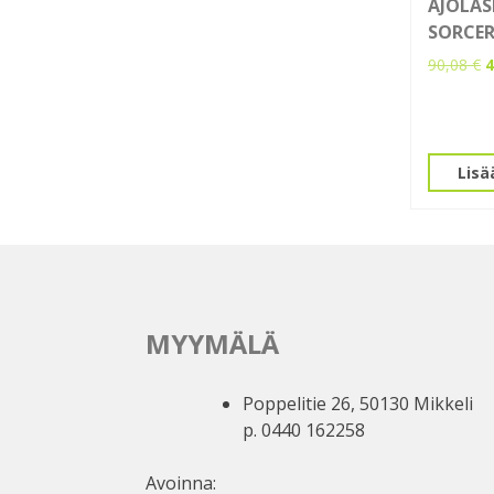
AJOLAS
SORCER
A
90,08
€
4
h
ol
9
Lisä
MYYMÄLÄ
Poppelitie 26, 50130 Mikkeli
p. 0440 162258
Avoinna: