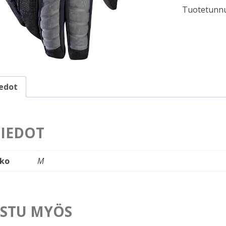
Tuotetunnu
(M)
määrä
iedot
TIEDOT
ko
M
STU MYÖS