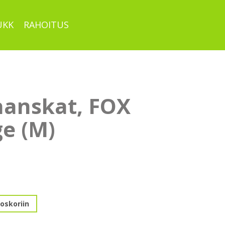
UKK
RAHOITUS
hanskat, FOX
ge (M)
,
oskoriin