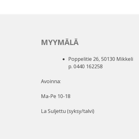
Voit
tehdä
valinnat
tuottee
sivulla.
MYYMÄLÄ
Poppelitie 26, 50130 Mikkeli
p. 0440 162258
Avoinna:
Ma-Pe 10-18
La Suljettu (syksy/talvi)