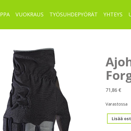
PPA
VUOKRAUS
TYÖSUHDEPYÖRÄT
YHTEYS
Ajo
For
71,86
€
Varastossa
Ajohanskat
Lisää ost
FOX
Forge