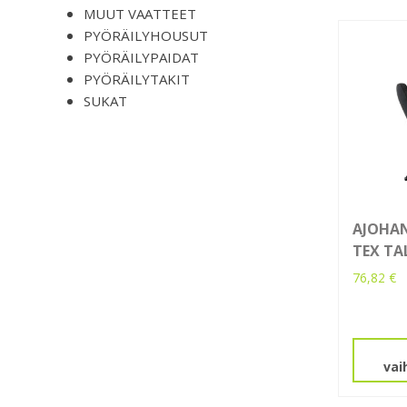
MUUT VAATTEET
PYÖRÄILYHOUSUT
PYÖRÄILYPAIDAT
PYÖRÄILYTAKIT
SUKAT
AJOHAN
TEX TA
76,82
€
Tällä
tuotteel
on
vai
useamp
muunne