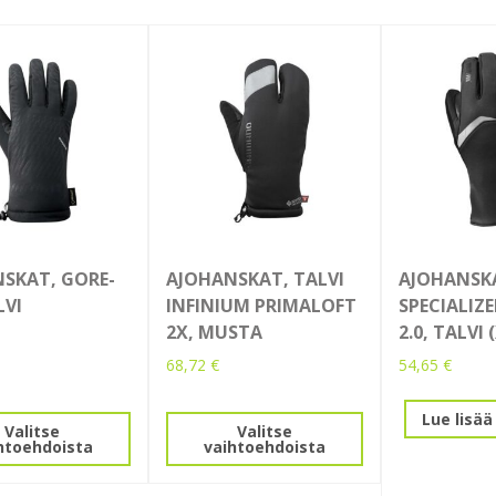
SKAT, GORE-
AJOHANSKAT, TALVI
AJOHANSK
LVI
INFINIUM PRIMALOFT
SPECIALIZ
2X, MUSTA
2.0, TALVI 
68,72
€
54,65
€
la
Tällä
Lue lisää
tuotteella
Valitse
Valitse
htoehdoista
vaihtoehdoista
i
on
lma.
useampi