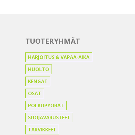
muunnelma.
Voit
tehdä
n
valinnat
tuotteen
sivulla.
TUOTERYHMÄT
HARJOITUS & VAPAA-AIKA
HUOLTO
KENGÄT
OSAT
POLKUPYÖRÄT
SUOJAVARUSTEET
TARVIKKEET