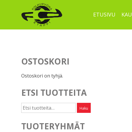
Skip
to
ETUSIVU
KAU
content
OSTOSKORI
Ostoskori on tyhjä.
ETSI TUOTTEITA
Etsi:
Haku
TUOTERYHMÄT